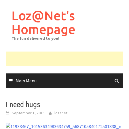
Skip
to
Loz@Net's
content
Homepage
The fun delivered to you!
Main Menu
I need hugs
September 1, 2015
lozanet