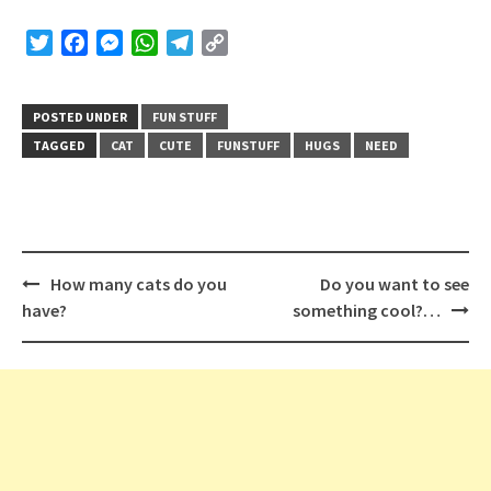
Twitter
Facebook
Messenger
WhatsApp
Telegram
Copy
Link
POSTED UNDER
FUN STUFF
TAGGED
CAT
CUTE
FUNSTUFF
HUGS
NEED
Post
How many cats do you
Do you want to see
navigation
have?
something cool?…