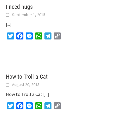
I need hugs
September 1, 2015
[...]
Twitter
Facebook
Messenger
WhatsApp
Telegram
Copy
Link
How to Troll a Cat
August 20, 2015
How to Troll a Cat
[...]
Twitter
Facebook
Messenger
WhatsApp
Telegram
Copy
Link