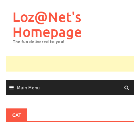
Skip
to
Loz@Net's
content
Homepage
The fun delivered to you!
Main Menu
CAT