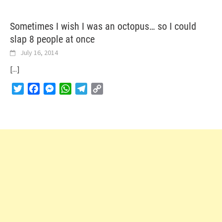
Sometimes I wish I was an octopus… so I could
slap 8 people at once
July 16, 2014
[...]
Twitter
Facebook
Messenger
WhatsApp
Telegram
Copy
Link