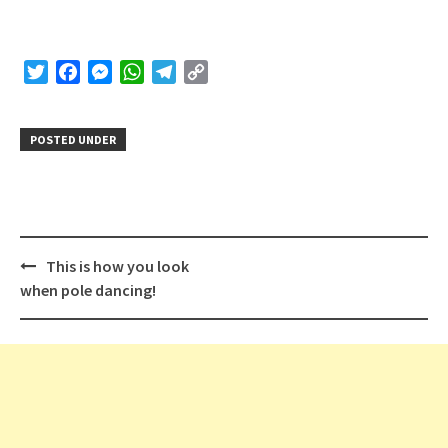
Twitter
Facebook
Messenger
WhatsApp
Telegram
Copy
Link
POSTED UNDER
Post
This is how you look
navigation
when pole dancing!