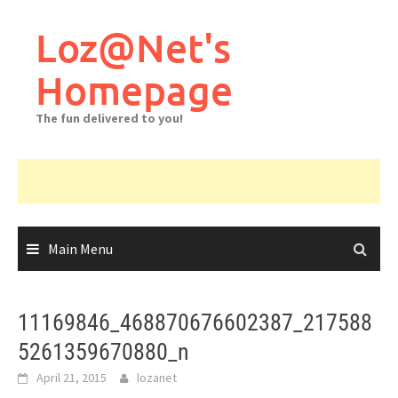
Skip
to
Loz@Net's
content
Homepage
The fun delivered to you!
Main Menu
11169846_468870676602387_217588
5261359670880_n
April 21, 2015
lozanet