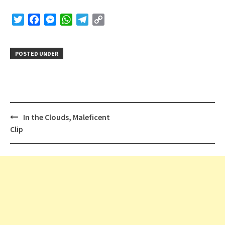
Twitter
Facebook
Messenger
WhatsApp
Telegram
Copy
Link
POSTED UNDER
Post
In the Clouds, Maleficent
navigation
Clip