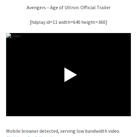
Avengers – Age of Ultron: Official Trailer
[hdplay id=11 width=640 height=360]
Mobile browser detected, serving low bandwidth video.