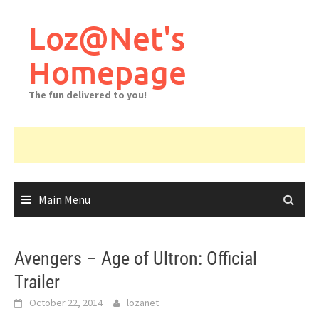
Skip
to
Loz@Net's
content
Homepage
The fun delivered to you!
Main Menu
Avengers – Age of Ultron: Official
Trailer
October 22, 2014
lozanet