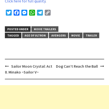
Click here for full quality
.
Twitter
Facebook
Messenger
WhatsApp
Telegram
Copy
Link
POSTED UNDER
MOVIE TRAILERS
TAGGED
AGE OF ULTRON
AVENGERS
MOVIE
TRAILER
Post
Sailor Moon Crystal: Act
Dog Can’t Reach the Ball
navigation
8. Minako ~Sailor V~