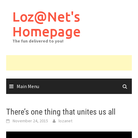
Skip
to
Loz@Net's
content
Homepage
The fun delivered to you!
Main Menu
There’s one thing that unites us all
November 24, 2015
lozanet