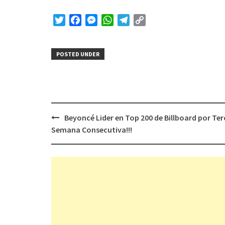
Twitter
Facebook
Messenger
WhatsApp
Telegram
Copy
Link
POSTED UNDER
Post
Beyoncé Lider en Top 200 de Billboard por Ter
navigation
Semana Consecutiva!!!