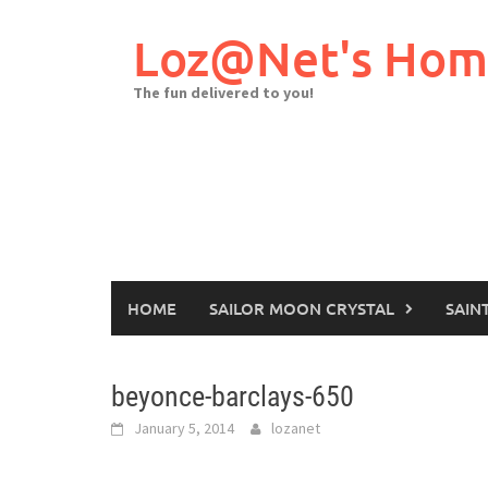
Skip
to
Loz@Net's Ho
content
The fun delivered to you!
HOME
SAILOR MOON CRYSTAL
SAIN
beyonce-barclays-650
January 5, 2014
lozanet