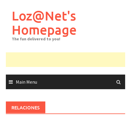
Skip
to
Loz@Net's
content
Homepage
The fun delivered to you!
Main Menu
RELACIONES