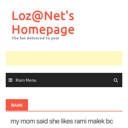
Skip
to
Loz@Net's
content
Homepage
The fun delivered to you!
Main Menu
RAMI