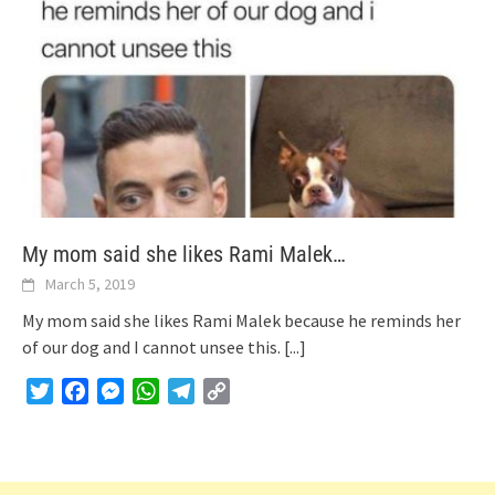
My mom said she likes Rami Malek…
March 5, 2019
My mom said she likes Rami Malek because he reminds her
of our dog and I cannot unsee this.
[...]
Twitter
Facebook
Messenger
WhatsApp
Telegram
Copy
Link