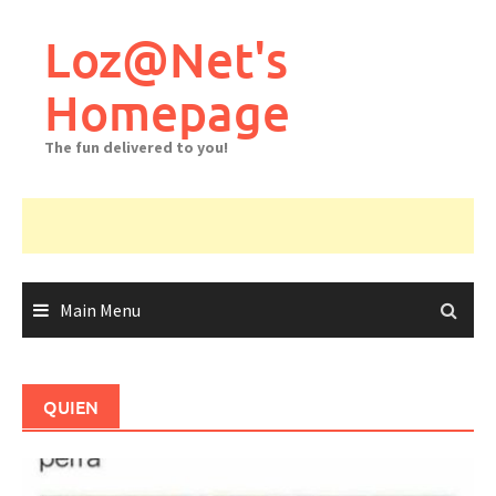
Skip
to
Loz@Net's
content
Homepage
The fun delivered to you!
Main Menu
QUIEN