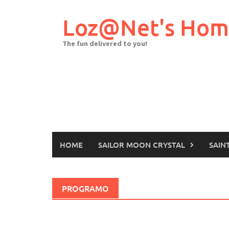
Skip
to
Loz@Net's Ho
content
The fun delivered to you!
HOME
SAILOR MOON CRYSTAL
SAIN
PROGRAMO