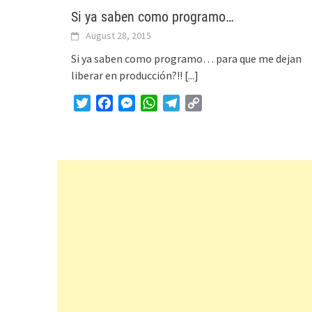
Si ya saben como programo…
August 28, 2015
Si ya saben como programo… para que me dejan
liberar en producción?!!
[...]
Twitter
Facebook
Messenger
WhatsApp
Telegram
Copy
Link