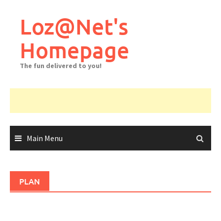
Skip
to
Loz@Net's
content
Homepage
The fun delivered to you!
Main Menu
PLAN