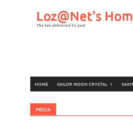
Skip
to
Loz@Net's Ho
content
The fun delivered to you!
HOME
SAILOR MOON CRYSTAL
SAIN
PESCA