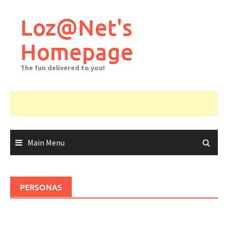
Skip
to
Loz@Net's
content
Homepage
The fun delivered to you!
Main Menu
PERSONAS