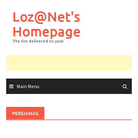
Skip
to
Loz@Net's
content
Homepage
The fun delivered to you!
Main Menu
PERSIANAS