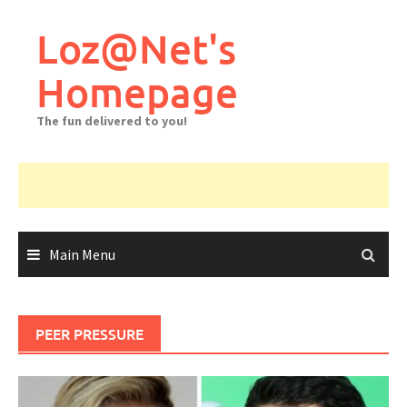
Skip
to
Loz@Net's
content
Homepage
The fun delivered to you!
Main Menu
PEER PRESSURE