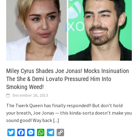
Miley Cyrus Shades Joe Jonas! Mocks Insinuation
The She & Demi Lovato Pressured Him Into
Smoking Weed!
December 26, 2013
The Twerk Queen has finally responded!! But don’t hold
your breath, Joe Jonas — this kinda-sorta doesn’t make you
sound good! Way back
[...]
Twitter
Facebook
Messenger
WhatsApp
Telegram
Copy