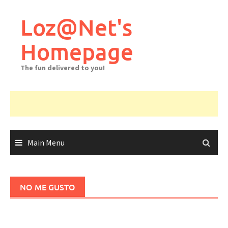
Skip
to
Loz@Net's
content
Homepage
The fun delivered to you!
Main Menu
NO ME GUSTO