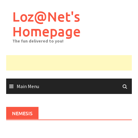
Skip
to
Loz@Net's
content
Homepage
The fun delivered to you!
Main Menu
NEMESIS