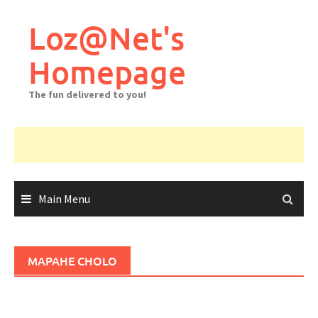
Skip
to
Loz@Net's
content
Homepage
The fun delivered to you!
Main Menu
MAPAHE CHOLO