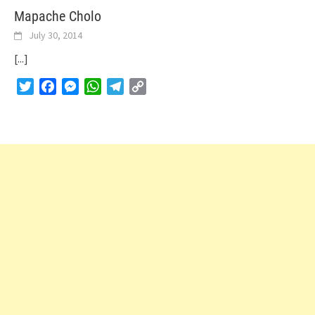
Mapache Cholo
July 30, 2014
[...]
Twitter
Facebook
Messenger
WhatsApp
Telegram
Copy
Link