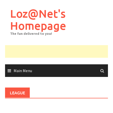
Skip
to
Loz@Net's
content
Homepage
The fun delivered to you!
Main Menu
LEAGUE