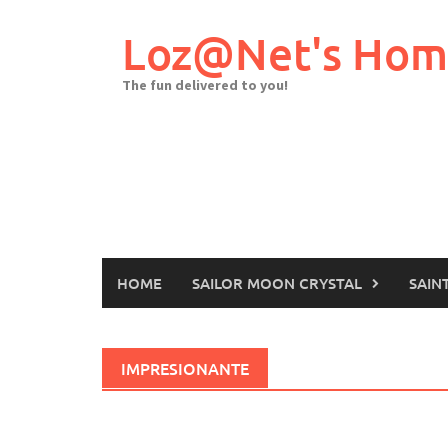
Skip
to
Loz@Net's Ho
content
The fun delivered to you!
HOME
SAILOR MOON CRYSTAL
SAIN
IMPRESIONANTE