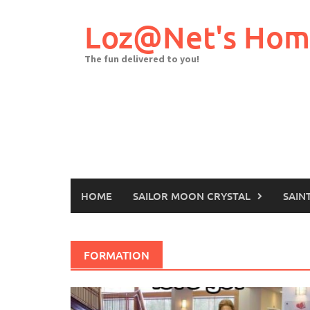
Skip
to
Loz@Net's Ho
content
The fun delivered to you!
HOME
SAILOR MOON CRYSTAL
SAIN
FORMATION