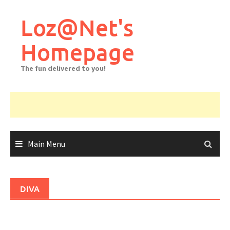
Skip
to
Loz@Net's
content
Homepage
The fun delivered to you!
Main Menu
DIVA