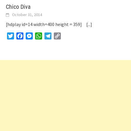
Chico Diva
October 31, 2014
[hdplay id=14 width=400 height = 359]
[...]
Twitter
Facebook
Messenger
WhatsApp
Telegram
Copy
Link