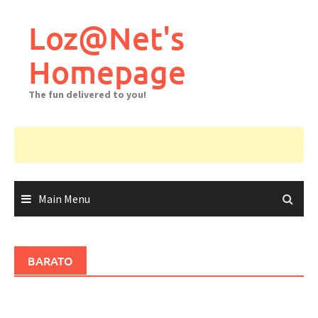
Skip
to
Loz@Net's
content
Homepage
The fun delivered to you!
Main Menu
BARATO