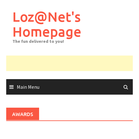
Skip
to
Loz@Net's
content
Homepage
The fun delivered to you!
Main Menu
AWARDS