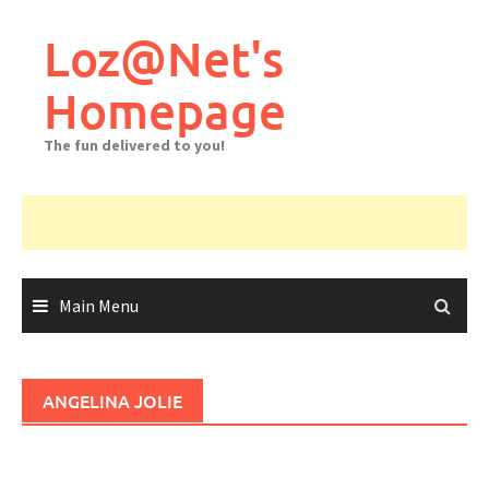
Skip
to
Loz@Net's
content
Homepage
The fun delivered to you!
Main Menu
ANGELINA JOLIE