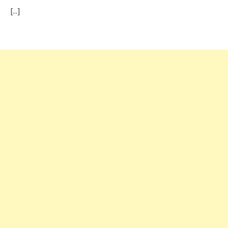
[...]