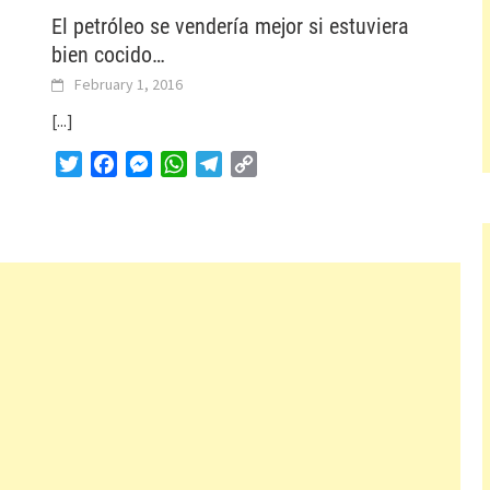
El petróleo se vendería mejor si estuviera
bien cocido…
February 1, 2016
[...]
Twitter
Facebook
Messenger
WhatsApp
Telegram
Copy
Link