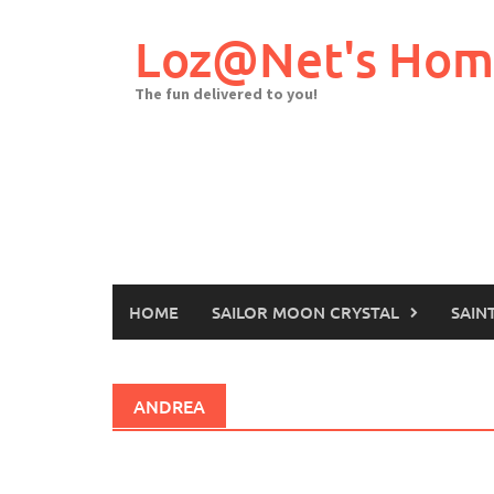
Skip
to
Loz@Net's Ho
content
The fun delivered to you!
HOME
SAILOR MOON CRYSTAL
SAIN
ANDREA